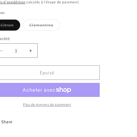
bituel
is d'expédition
calculés à l'étape de paiement.
ron
Citron
Clementine
Variante
Variante
épuisée
épuisée
ou
ou
ntité
indisponible
indisponible
Réduire
Augmenter
la
la
quantité
quantité
de
de
Épuisé
Montellier
Montellier
Plus de moyens de paiement
Share