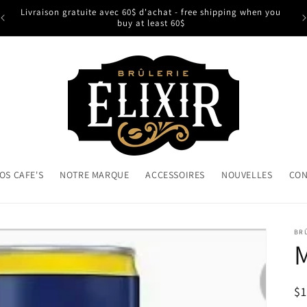
Livraison gratuite avec 60$ d'achat - free shipping when you
buy at least 60$
OS CAFE'S
NOTRE MARQUE
ACCESSOIRES
NOUVELLES
CON
BRÛ
M
Pr
$